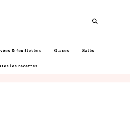
'Anaïs
vées & feuilletées
Glaces
Salés
tes les recettes