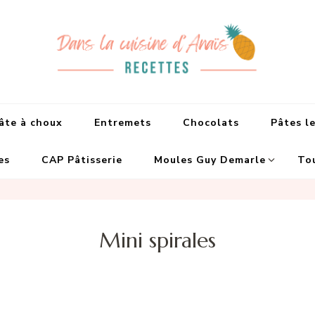
Dans la cuisine d
Recettes faciles et de Chefs
âte à choux
Entremets
Chocolats
Pâtes le
es
CAP Pâtisserie
Moules Guy Demarle
Tou
Mini spirales