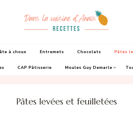
Dans la cuisine d
Recettes faciles et de Chefs
âte à choux
Entremets
Chocolats
Pâtes le
es
CAP Pâtisserie
Moules Guy Demarle
Tou
Pâtes levées et feuilletées