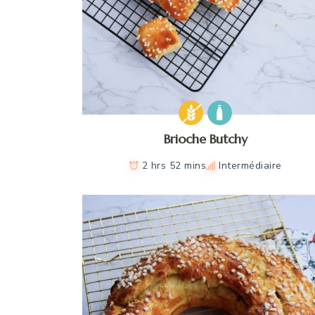
Brioche Butchy
2 hrs 52 mins
Intermédiaire