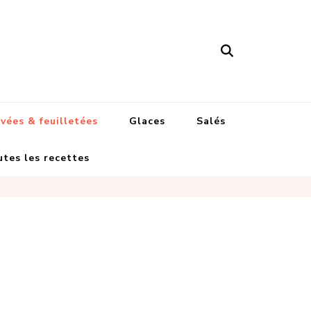
'Anaïs
vées & feuilletées
Glaces
Salés
tes les recettes