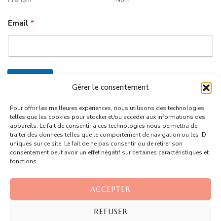
Email
*
Envoyer
Gérer le consentement
Pour offrir les meilleures expériences, nous utilisons des technologies
telles que les cookies pour stocker et/ou accéder aux informations des
Recettes qui utilisent uniquement :
appareils. Le fait de consentir à ces technologies nous permettra de
traiter des données telles que le comportement de navigation ou les ID
uniques sur ce site. Le fait de ne pas consentir ou de retirer son
consentement peut avoir un effet négatif sur certaines caractéristiques et
BLANCS D'OEUF
JAUNES D'OEUF
fonctions.
ACCEPTER
REFUSER
© Copyright 2026
Dans la cuisine d'Anaïs
. Tous droits