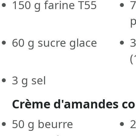
150
g
farine T55
60
g
sucre glace
(
3
g
sel
Crème d'amandes co
50
g
beurre