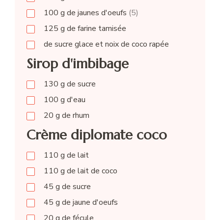
100
g
de jaunes d'oeufs
(5)
125
g
de farine tamisée
de sucre glace et noix de coco rapée
Sirop d'imbibage
130
g
de sucre
100
g
d'eau
20
g
de rhum
Crème diplomate coco
110
g
de lait
110
g
de lait de coco
45
g
de sucre
45
g
de jaune d'oeufs
20
g
de fécule