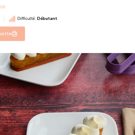
ire
Difficulté:
Débutant
ecette