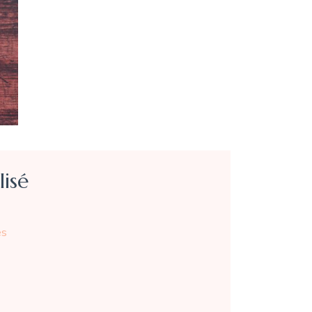
lisé
es