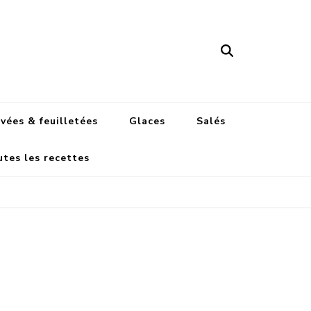
'Anaïs
vées & feuilletées
Glaces
Salés
tes les recettes