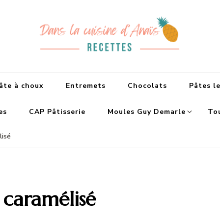
Dans la cuisine d
Recettes faciles et de Chefs
âte à choux
Entremets
Chocolats
Pâtes le
es
CAP Pâtisserie
Moules Guy Demarle
Tou
lisé
 caramélisé