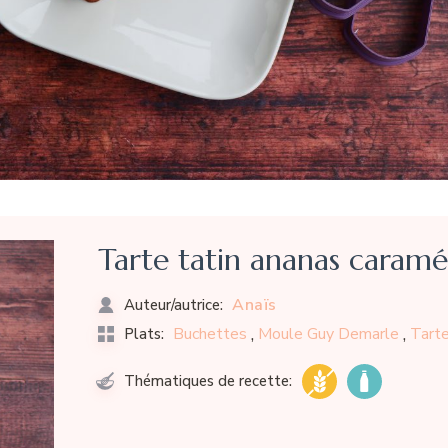
Tarte tatin ananas caramé
Anaïs
Auteur/autrice:
,
,
Buchettes
Moule Guy Demarle
Tart
Plats:
Thématiques de recette: