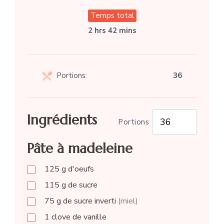
Temps total
2 hrs 42 mins
Portions:
36
Ingrédients
Portions
Pâte à madeleine
125
g
d'oeufs
115
g
de sucre
75
g
de sucre inverti
(miel)
1
clove
de vanille