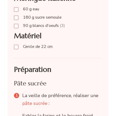
60
g
eau
180
g
sucre semoule
90
g
blancs d'oeufs
(3)
Matériel
Cercle de 22 cm
Préparation
Pâte sucrée
La veille de préférence, réaliser une
pâte sucrée
:
Sabler la farine et le beurre froid,