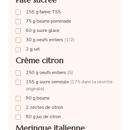
155
g
farine T55
75
g
beurre pommade
60
g
sucre glace
30
g
oeufs entiers
(1/2)
2
g
sel
Crème citron
250
g
oeufs entiers
(5)
155
g
sucre semoule
(175 dans la recette
originale)
90
g
beurre
2
zestes de citron
80
g
jus de citron
Meringue italienne