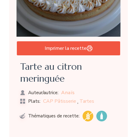
Imprimer la recette
Tarte au citron
meringuée
Anaïs
Auteur/autrice:
,
CAP Pâtisserie
Tartes
Plats:
Thématiques de recette: